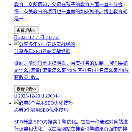
教育。众所周知，父母在孩子的教育方面一直十分舍
得，有关教育的项目也一直做的如火如荼。线上教育就
是一...
查看详情>>

2023-12-21

233755
分享多年SEO养站实战经验
做站之前你得至少搞明白，百度排名的机制： 我们要的
是什么?流量! 流量怎么来?得先有排名! 排名怎么来?得先
有收录! 收...
查看详情>>

2023-12-20

230344
必看8个实用SEO优化技巧
SEO概念 SEO为搜索引擎优化。它是一种通过对网站进
行调整和优化，以提高网站在搜索引擎结果页面中的排