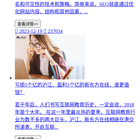
名和可见性的技术和策略。简单来说，SEO就是通过优
化网站内容、结构和其他因素，...
查看详情>>

2023-12-19

237034
亏损5个亿的沪江、盈利1个亿的新东方在线，谁更值
钱？
若干年后，人们书写互联网教育历史，一定会说，2018
年是个大年。 在这一年里最炎热的夏季，互联网教育行
业为数不多的两大巨头，沪江、新东方在线相继在港交
所递表，开启互联...