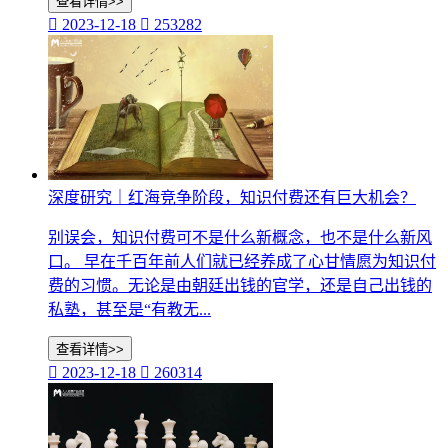
查看详情>>

2023-12-18

253282
深度研究｜红海竞争阶段，知识付费还有巨大机会？
别误会，知识付费可不是什么新概念，也不是什么新风
口。 早在千百年前人们就已经养成了心甘情愿为知识付
费的习惯。无论是由朝廷出钱的官学，还是自己出钱的
私塾，甚至是“有教无...
查看详情>>

2023-12-18

260314