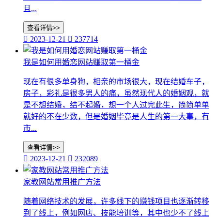
且...
查看详情>>

2023-12-21

237714
我是如何用婚恋网站赚取第一桶金
现在有很多单身狗，相亲的市场很大，现在结婚车子，
房子，彩礼是很多男人的痛，虽然现代人的婚姻观，就
是不想结婚，结不起婚，想一个人过完此生，简简单单
就好的不在少数，但是婚姻毕竟是人生的第一大事，有
市...
查看详情>>

2023-12-21

232089
家教网站常用推广方法
随着网络技术的发展，许多线下的赚钱项目也逐渐转移
到了线上，例如网店、技能培训等，其中也少不了线上