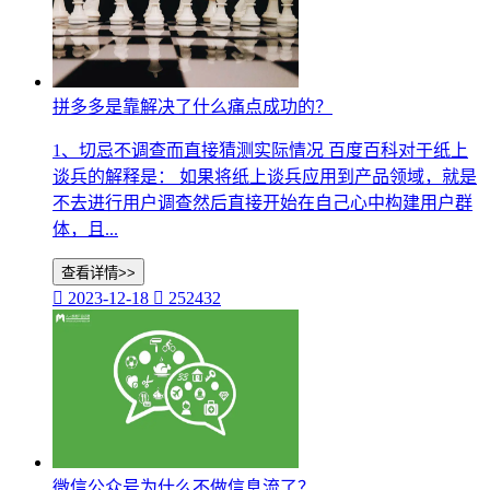
拼多多是靠解决了什么痛点成功的？
1、切忌不调查而直接猜测实际情况 百度百科对于纸上
谈兵的解释是： 如果将纸上谈兵应用到产品领域，就是
不去进行用户调查然后直接开始在自己心中构建用户群
体，且...
查看详情>>

2023-12-18

252432
微信公众号为什么不做信息流了？