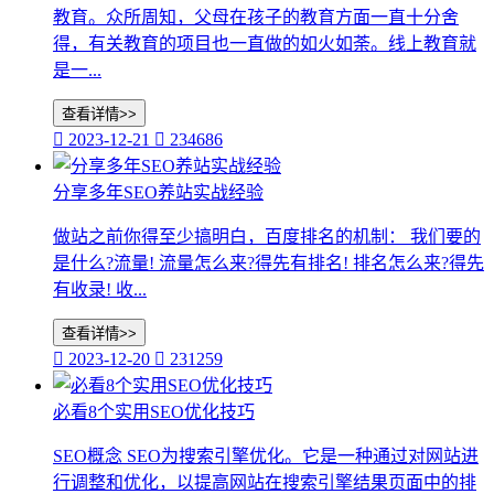
教育。众所周知，父母在孩子的教育方面一直十分舍
得，有关教育的项目也一直做的如火如荼。线上教育就
是一...
查看详情>>

2023-12-21

234686
分享多年SEO养站实战经验
做站之前你得至少搞明白，百度排名的机制： 我们要的
是什么?流量! 流量怎么来?得先有排名! 排名怎么来?得先
有收录! 收...
查看详情>>

2023-12-20

231259
必看8个实用SEO优化技巧
SEO概念 SEO为搜索引擎优化。它是一种通过对网站进
行调整和优化，以提高网站在搜索引擎结果页面中的排