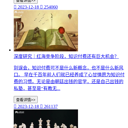
查看详情>>

2023-12-18

254060
深度研究｜红海竞争阶段，知识付费还有巨大机会？
别误会，知识付费可不是什么新概念，也不是什么新风
口。 早在千百年前人们就已经养成了心甘情愿为知识付
费的习惯。无论是由朝廷出钱的官学，还是自己出钱的
私塾，甚至是“有教无...
查看详情>>

2023-12-18

261137