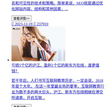
名和可见性的技术和策略。简单来说，SEO就是通过优
化网站内容、结构和其他因素，...
查看详情>>

2023-12-19

237910
亏损5个亿的沪江、盈利1个亿的新东方在线，谁更值
钱？
若干年后，人们书写互联网教育历史，一定会说，2018
年是个大年。 在这一年里最炎热的夏季，互联网教育行
业为数不多的两大巨头，沪江、新东方在线相继在港交
所递表，开启互联...