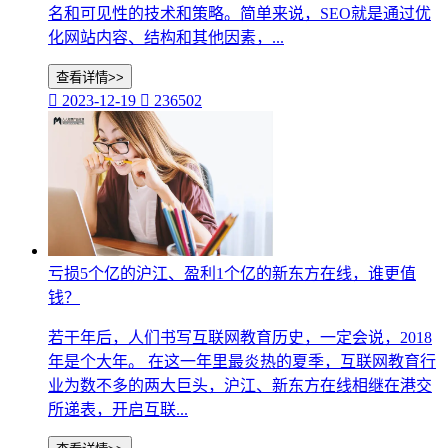
名和可见性的技术和策略。简单来说，SEO就是通过优
化网站内容、结构和其他因素，...
查看详情>>

2023-12-19

236502
亏损5个亿的沪江、盈利1个亿的新东方在线，谁更值
钱？
若干年后，人们书写互联网教育历史，一定会说，2018
年是个大年。 在这一年里最炎热的夏季，互联网教育行
业为数不多的两大巨头，沪江、新东方在线相继在港交
所递表，开启互联...