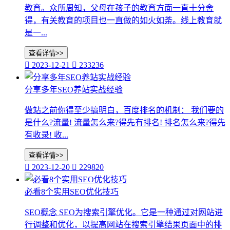
教育。众所周知，父母在孩子的教育方面一直十分舍
得，有关教育的项目也一直做的如火如荼。线上教育就
是一...
查看详情>>

2023-12-21

233236
分享多年SEO养站实战经验
做站之前你得至少搞明白，百度排名的机制： 我们要的
是什么?流量! 流量怎么来?得先有排名! 排名怎么来?得先
有收录! 收...
查看详情>>

2023-12-20

229820
必看8个实用SEO优化技巧
SEO概念 SEO为搜索引擎优化。它是一种通过对网站进
行调整和优化，以提高网站在搜索引擎结果页面中的排