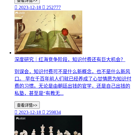
查看详情>>

2023-12-18

252777
深度研究｜红海竞争阶段，知识付费还有巨大机会？
别误会，知识付费可不是什么新概念，也不是什么新风
口。 早在千百年前人们就已经养成了心甘情愿为知识付
费的习惯。无论是由朝廷出钱的官学，还是自己出钱的
私塾，甚至是“有教无...
查看详情>>

2023-12-18

259834