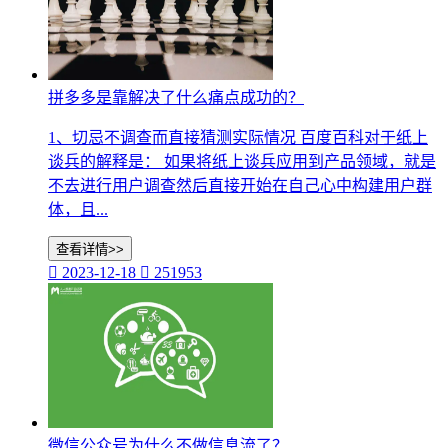
拼多多是靠解决了什么痛点成功的？
1、切忌不调查而直接猜测实际情况 百度百科对于纸上
谈兵的解释是： 如果将纸上谈兵应用到产品领域，就是
不去进行用户调查然后直接开始在自己心中构建用户群
体，且...
查看详情>>

2023-12-18

251953
微信公众号为什么不做信息流了？