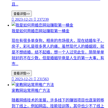
且...
查看详情>>

2023-12-21

237239
我是如何用婚恋网站赚取第一桶金
现在有很多单身狗，相亲的市场很大，现在结婚车子，
房子，彩礼是很多男人的痛，虽然现代人的婚姻观，就
是不想结婚，结不起婚，想一个人过完此生，简简单单
就好的不在少数，但是婚姻毕竟是人生的第一大事，有
市...
查看详情>>

2023-12-21

231563
家教网站常用推广方法
随着网络技术的发展，许多线下的赚钱项目也逐渐转移
到了线上，例如网店、技能培训等，其中也少不了线上